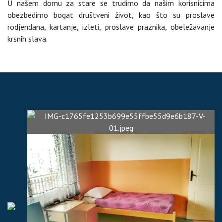
U našem domu za stare se trudimo da našim korisnicima
obezbedimo bogat društveni život, kao što su proslave
rodjendana, kartanje, izleti, proslave praznika, obeležavanje
krsnih slava.