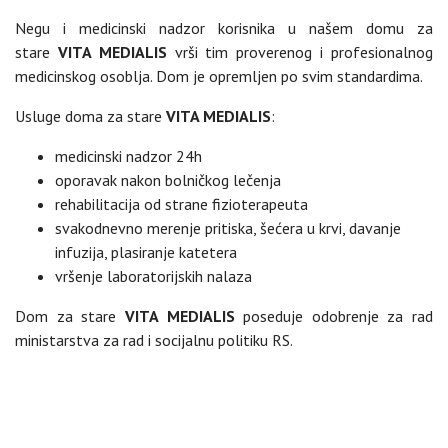
Negu i medicinski nadzor korisnika u našem domu za
stare
VITA MEDIALIS
vrši tim proverenog i profesionalnog
medicinskog osoblja. Dom je opremljen po svim standardima.
Usluge doma za stare
VITA MEDIALIS
:
medicinski nadzor 24h
oporavak nakon bolničkog lečenja
rehabilitacija od strane fizioterapeuta
svakodnevno merenje pritiska, šećera u krvi, davanje
infuzija, plasiranje katetera
vršenje laboratorijskih nalaza
Dom za stare
VITA MEDIALIS
poseduje odobrenje za rad
ministarstva za rad i socijalnu politiku RS.