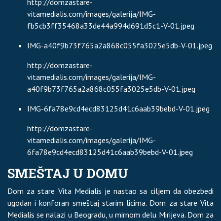
http://domzastare-
vitamedialis.com/images/galerija/IMG-
fb5cb3ff35468a33de44a994d691d5c1-V-01.jpeg
IMG-a40f9b73f765a2a868c055fa3025e5db-V-01.jpeg
http://domzastare-
vitamedialis.com/images/galerija/IMG-
a40f9b73f765a2a868c055fa3025e5db-V-01.jpeg
IMG-6fa78e9cd4ecd83125d41c6aab39bebd-V-01.jpeg
http://domzastare-
vitamedialis.com/images/galerija/IMG-
6fa78e9cd4ecd83125d41c6aab39bebd-V-01.jpeg
SMEŠTAJ U DOMU
Dom za stare Vita Medialis je nastao sa ciljem da obezbedi
ugodan i konforan smeštaj starim licima. Dom za stare Vita
Medialis se nalazi u Beogradu, u mirnom delu Mirijeva. Dom za